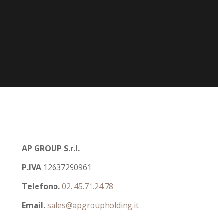
AP GROUP S.r.l.
P.IVA
12637290961
Telefono.
02. 45.71.24.78
Email.
sales@apgroupholding.it