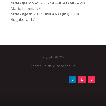
Sede Operativa
: 20057
ASSAGO (MI)
–
Via
Mario Idiomi, 1/4
Sede Legale
: 20122
MILANO (MI)
– Via
Rugabella, 17
Copyright © 2023
Andrea Poletti & Associati Srl