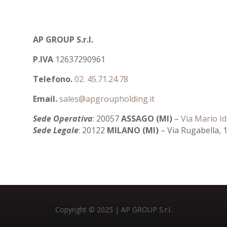
AP GROUP S.r.l.
P.IVA
12637290961
Telefono.
02. 45.71.24.78
Email.
sales@apgroupholding.it
Sede Operativa
: 20057
ASSAGO (MI)
–
Via Mario Id
Sede Legale
: 20122
MILANO (MI)
– Via Rugabella, 
Copyright © 2025 | AP GROUP S.r.l.