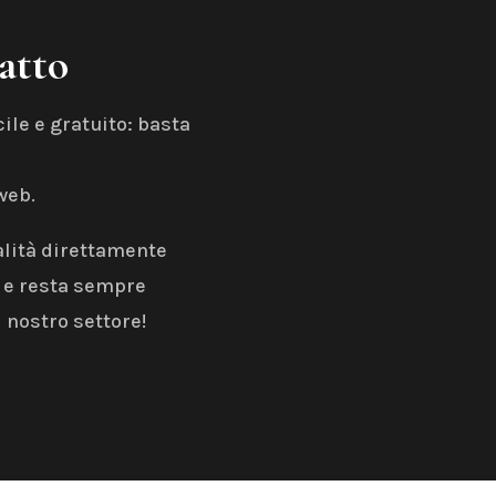
atto
cile e gratuito: basta
web.
ualità direttamente
a e resta sempre
 nostro settore!